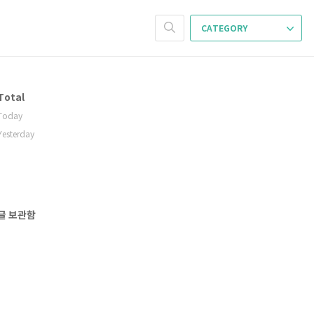
CATEGORY
Total
Today
Yesterday
글 보관함