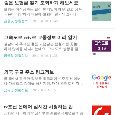
숨은 보험금 찾기 조회하기 해보세요
습니다. 급격한 기온차이가 나는 환경인 환절기가
가끔 아까운 것 같은 생각이 들기도 합니다. 요즘에
되면 목이 자주 건조해지기 쉽습니다. 물을 자..
는 국민연금 재정이 어렵다는 말이 많아서, 국민연
보험은 예적금과는 달리 만기일이 매우 길고 상품
금을 조기수령하는 분들이 많이 증가했다고 하는
내용이 다양하기 때문에 보험이 만기되었거나 지
기사를 봤어요. 참고로 제 아버지는 1957년생이신
급액이 확정되었지만 청구하지 않아 지급되지 않
금융및 생활정보
2019. 6. 10. 11:40
데요, 만 60세까지 국민연금을 내고 나니, 노령연금
은 '숨은 보험금'이 존재합니다. 이러한 숨은보험금
수급연령이 2년남았더라구요. 그런데 조기노령연
의 규모는 실제 8조(재작년 11월 기준)나 된다고 하
금을 수령하시기로 했어요. 2년 후 수급과 조기노
는데요. 금융당국에서는 2017년 생명보험협회와
고속도로 cctv로 교통정보 미리 알기
령수급의 금액이 10만원정도 차이나는데 남은 2년
손해보험협회와 협업하여 만든 통합조회서비스
동안 받는 금액을 생각하면 노..
'내보험찾아줌' 서비스를 시작했습니다. 내보험찾
설날이나 추석은 물론 요즘같은 봄철에는 꽃놀이
아줌 사이트 접속하면 바로 숨은 보험금 조회하기
하러 많이들 다니시는데요. 고속도로 상황을 잘 체
메뉴가 나오고, 간단한 본인인증 및 정보동의 절차
크하지 않으신다면 자칫 나들이를 망칠 수도 있기
금융및 생활정보
2019. 6. 10. 11:38
를 거치면 서비스를 이용할 수 있습니다. 아래와 같
때문에 출발 전 미리 확인하시는 게 중요합니다. 요
이 30초 정도 보험가입 정보를 조회를 하고나면 보
즘은 카카오(다음)맵이나 네이버맵을 통해 간단하
험내역이 조회가 됩니다. 기본적인 보험가입내역
게 교통정보 상황과 cctv를 확인하실 수 있는데요.
외국 구글 주소 링크정보
은 물론, 미청구보험금, 휴면보험금 조회가 됩니다.
1. 네이버 지도 Naver지도 앱에서는 기본적으로 CC
저는 아쉽게도?? 숨은 보험금이 없네요. ..
TV가 비활성화 되어있기 때문에 설정을 해 주어야
국내에서 필요한 정보를 찾을때에는 주로 네이버
합니다. 설정방법은 아래와 같습니다. CCTV를 누
나 다음으로 검색을 하시지만, 대개 영어로된 자료
르시면 교통상황을 보실 수 있고, 다음구간에 있는
나, 조금 전문적인 자료 혹은 상세한 자료를 찾기
금융및 생활정보
2019. 6. 8. 18:15
카메라도 연속해서 볼 수 있어 편리합니다. ▲CCT
위해서는 구글을 이용하시는 것 같습니다. 구글은
V 현황 2. 카카오맵 카카오맵에서 cctv 설정방법은
아무래도 전세계적으로 다 사용하는 곳이니 정보
아래와 같습니다. 카메라 모양을 누르시면 아래와
량도 당연히 많습니다. 하지만 구글도 사용하는 나
tv조선 온에어 실시간 시청하는 법
같이 카메라를 보실 수 있습니다. ▲카카오맵 3. 로
라에 따라 결과가 다르다는 점. 아마 이 글을 읽으
드플러스 ..
시는 분들은 아실겁니다. 국내에서 사용하는 IP는
2011년 개국하여 명실상부한 종합편성채널로 방송