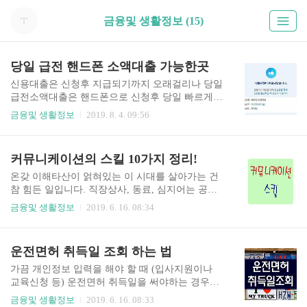
금융및 생활정보 (15)
당일 급전 핸드폰 소액대출 가능한곳
신용대출은 신청후 지급되기까지 오래걸리나 당일
급전소액대출은 핸드폰으로 신청후 당일 빠르게
지급됩니다. 당일 급전 인터넷 대출은 필요한 경우
금융및 생활정보
2019. 8. 4. 09:56
최소 30만원부터 최대 300만원까지 신청이 가능하
며, 모바일로 신청하면 조건없이 기타 서류를 제출
할 필요없이 빠른 시간내에 승인이 완료됩니다.
커뮤니케이션의 스킬 10가지 정리!
온갖 이해타산이 얽혀있는 이 시대를 살아가는 건
참 힘든 일입니다. 직장상사, 동료, 심지어는 공장
에 근무하면서도 효과적인 커뮤니케이션(의사소
금융및 생활정보
2019. 6. 16. 08:34
통) 능력은 일이 잘 되게 하는 방법을 찾는 필수 기
술이라고 볼 수 있습니다. 또한 이 능력은 좋은 친
구를 사귀거나 SNS나 이메일을 이용하는데에도 이
운전면허 취득일 조회 하는 법
용 할 수 있지요. 이번 포스팅에서는 인간관계를 업
그레이드 할 수 있는 Communication 스킬 10가지를
가끔 개인정보 입력을 해야 할 때 (입사지원이나
정리 해 보았습니다. 1. 경청하라 의사소통을 잘 하
교육신청 등) 운전면허 취득일을 써야하는 경우가
기 위한 가장 좋은 방법은 '잘 듣는 사람'이 되는 것
생기더라구요. 보통은 면허증을 보면 취득일자를
금융및 생활정보
2019. 6. 16. 08:33
입니다. 당신이 누구와 얘기하고 있을 때, 눈을 마